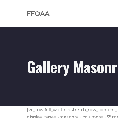
FFOAA
Gallery Masonr
[vc_row full_width= »stretch_row_content_
display_type= »masonry » columns= »3″ tot