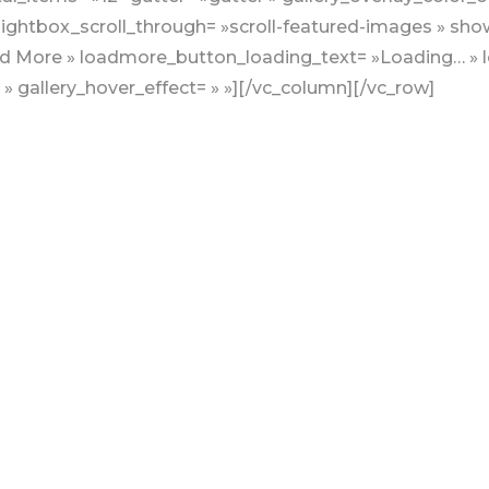
ightbox_scroll_through= »scroll-featured-images » sho
d More » loadmore_button_loading_text= »Loading… » 
 gallery_hover_effect= » »][/vc_column][/vc_row]