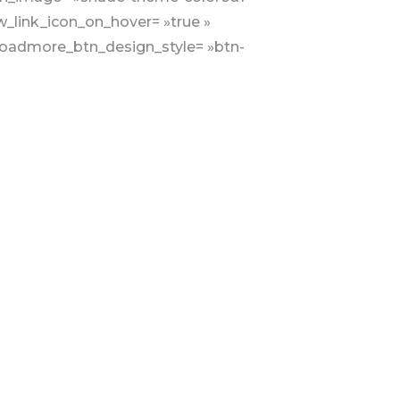
w_link_icon_on_hover= »true »
loadmore_btn_design_style= »btn-