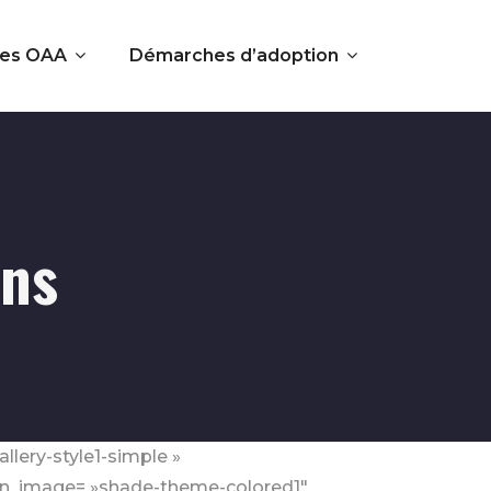
es OAA
Démarches d’adoption
mns
lery-style1-simple »
r_on_image= »shade-theme-colored1″