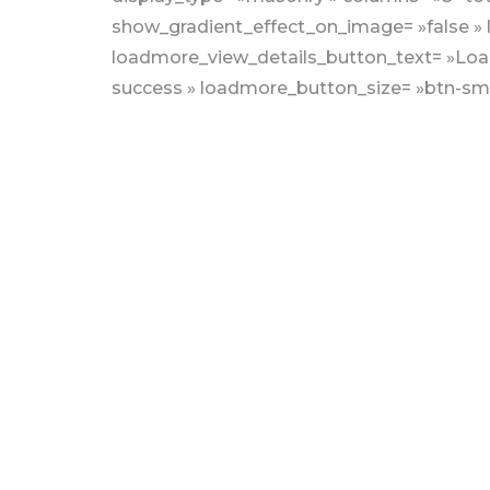
show_gradient_effect_on_image= »false » l
loadmore_view_details_button_text= »Loa
success » loadmore_button_size= »btn-sm »