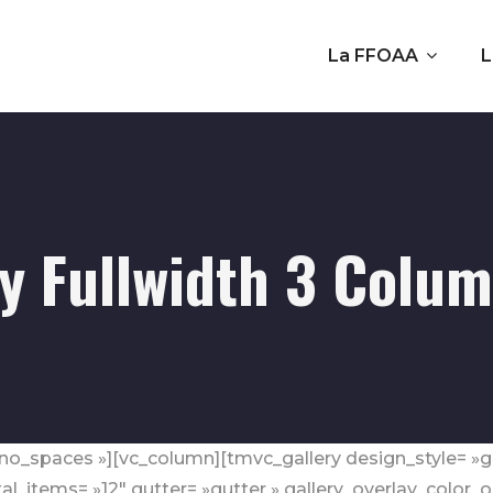
La FFOAA
L
y Fullwidth 3 Colu
no_spaces »][vc_column][tmvc_gallery design_style= »gal
al_items= »12″ gutter= »gutter » gallery_overlay_colo